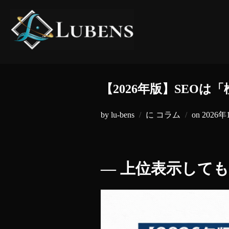
コ
ン
テ
ン
ツ
へ
【2026年版】SEO
ス
キ
投
by
lu-bens
に
コラム
on
2026年
ッ
稿
プ
日:
― 上位表示して