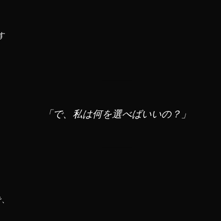
す
「で、私は何を選べばいいの？」
で、
。