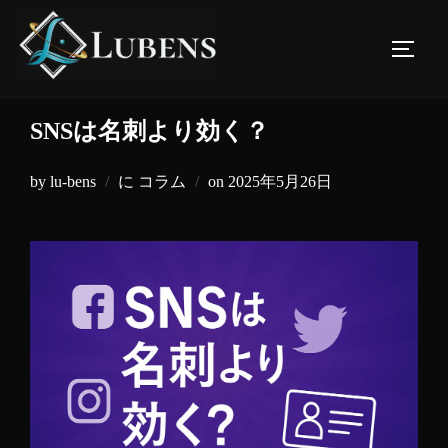
コ
ン
サイド
テ
ン
ツ
SNSは名刺より効く？
へ
ス
投
by
lu-bens
に
コラム
on
2025年5月26日
キ
稿
ッ
日:
プ