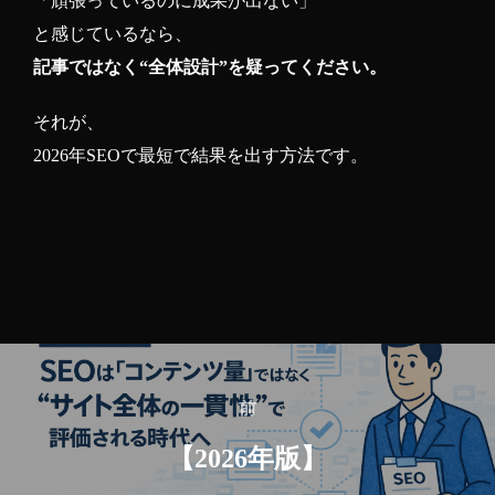
「頑張っているのに成果が出ない」
と感じているなら、
記事ではなく“全体設計”を疑ってください。
それが、
2026年SEOで最短で結果を出す方法です。
投
稿
前
前
ナ
【2026年版】