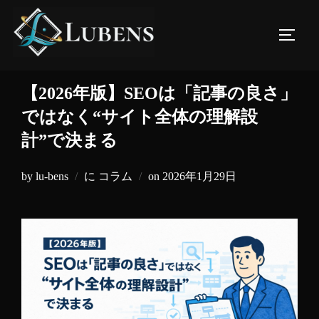
コ
ン
サイド
テ
ン
ツ
【2026年版】SEOは「記事の良さ」
へ
ではなく“サイト全体の理解設
ス
計”で決まる
キ
ッ
投
by
lu-bens
に
コラム
on
2026年1月29日
プ
稿
日: