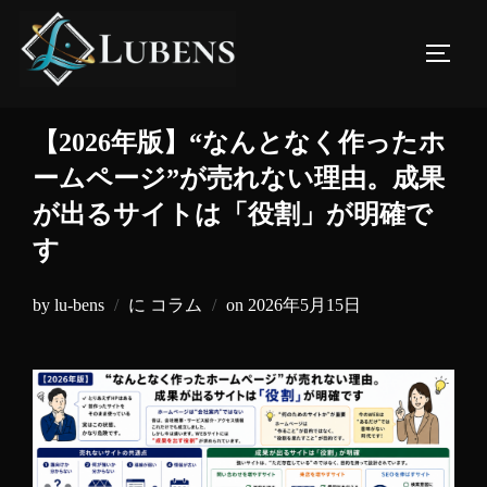
コ
ン
サイド
テ
ン
ツ
【2026年版】“なんとなく作ったホ
へ
ームページ”が売れない理由。成果
ス
が出るサイトは「役割」が明確で
キ
す
ッ
プ
投
by
lu-bens
に
コラム
on
2026年5月15日
稿
日: